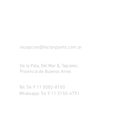
ESCRIBINOS Y
COMENCEMOS A
TRABAJAR JUNTOS
recepcion@factoryparts.com.ar
De la Pala, Del Mar &, Tapiales,
Provincia de Buenos Aires
Tel:
54 9 11 5082-8100
Whatsapp: 54 9 11 5150-4751